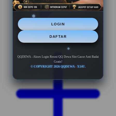
LOGIN
DAFTAR
QQDEWA - Akses Login Resmi QQ Dewa Slot Gacor Anti Badai
Gratis!
© COPYRIGHT 2026 QQDEWA - X14U.