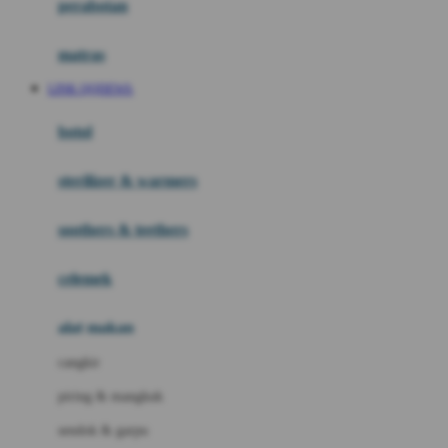
perabotan
Happy Tummy
Hauck
matras
Havaianas
LINK QQDEWA
Hegen
botol
Hot Wheels
sterilizer & warmers
Hybrid
soothers & teethers
I
Inlacta DHA
celemek
Interlac
alat makan
Ivenet
cangkir
J
piring & mangkuk
Jack N Jill
sendok & garpu