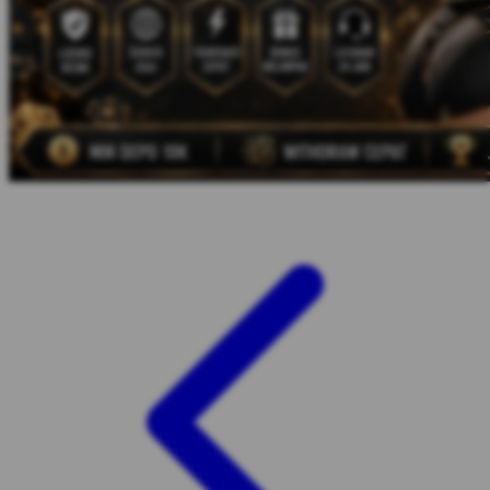
Twistshake
TY Toys
U
V
Veja
Vitaflow
Vtech
W
Waterland
Wellness
X