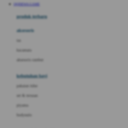
QQDEWA GAME
Azetabio
produk terbaru
B
aksesoris
Baabaasheepz
tas
Babiators
kacamata
Baby Dove
aksesoris rambut
Baby Jogger
Baby Rovega
kebutuhan bayi
Babybee
pakaian tidur
Banana Boat
set & terusan
Banz
piyama
Barbie
bodysuits
Beaba