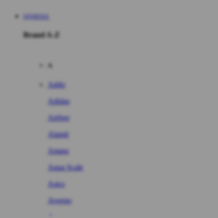
QQDEWA
Brand A-Z
A
Addo
Adidas
Airfree
Alamii
Amara
Aqua Scale
Asics
Aveeno
Awan